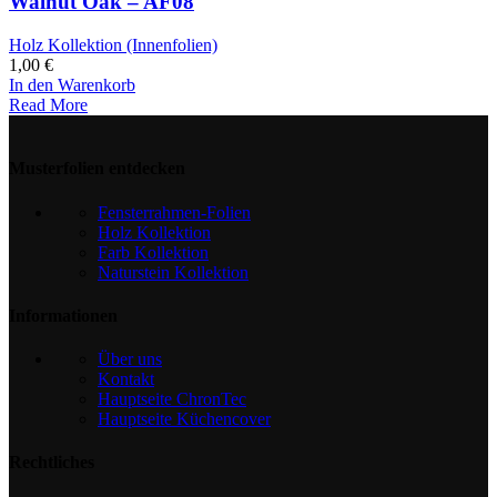
Walnut Oak – AF08
Holz Kollektion (Innenfolien)
1,00
€
In den Warenkorb
Read More
Musterfolien entdecken
Fensterrahmen-Folien
Holz Kollektion
Farb Kollektion
Naturstein Kollektion
Informationen
Über uns
Kontakt
Hauptseite ChronTec
Hauptseite Küchencover
Rechtliches