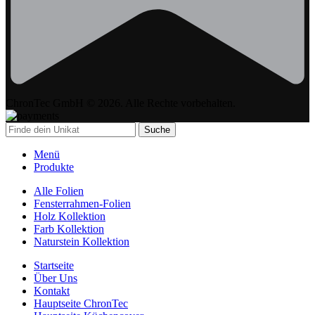
ChronTec GmbH © 2026. Alle Rechte vorbehalten.
Suche
Menü
Produkte
Alle Folien
Fensterrahmen-Folien
Holz Kollektion
Farb Kollektion
Naturstein Kollektion
Startseite
Über Uns
Kontakt
Hauptseite ChronTec