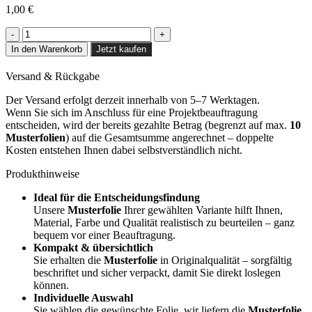
1,00
€
Anthracite
Grey
In den Warenkorb
Jetzt kaufen
-
J18
Versand & Rückgabe
Menge
Der Versand erfolgt derzeit innerhalb von 5–7 Werktagen.
Wenn Sie sich im Anschluss für eine Projektbeauftragung
entscheiden, wird der bereits gezahlte Betrag (begrenzt auf max.
10
Musterfolien
) auf die Gesamtsumme angerechnet – doppelte
Kosten entstehen Ihnen dabei selbstverständlich nicht.
Produkthinweise
Ideal für die Entscheidungsfindung
Unsere
Musterfolie
Ihrer gewählten Variante hilft Ihnen,
Material, Farbe und Qualität realistisch zu beurteilen – ganz
bequem vor einer Beauftragung.
Kompakt & übersichtlich
Sie erhalten die
Musterfolie
in Originalqualität – sorgfältig
beschriftet und sicher verpackt, damit Sie direkt loslegen
können.
Individuelle Auswahl
Sie wählen die gewünschte Folie, wir liefern die
Musterfolie