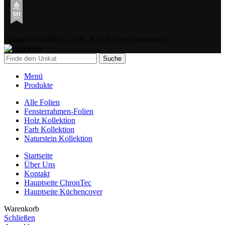
ChronTec GmbH © 2026. Alle Rechte vorbehalten.
Suche
Menü
Produkte
Alle Folien
Fensterrahmen-Folien
Holz Kollektion
Farb Kollektion
Naturstein Kollektion
Startseite
Über Uns
Kontakt
Hauptseite ChronTec
Hauptseite Küchencover
Warenkorb
Schließen