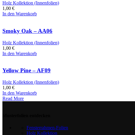
Holz Kollektion (Innenfolien)
1,00
€
In den Warenkorb
Smoky Oak – AA06
Holz Kollektion (Innenfolien)
1,00
€
In den Warenkorb
Yellow Pine – AF09
Holz Kollektion (Innenfolien)
1,00
€
In den Warenkorb
Read More
Musterfolien entdecken
Fensterrahmen-Folien
Holz Kollektion