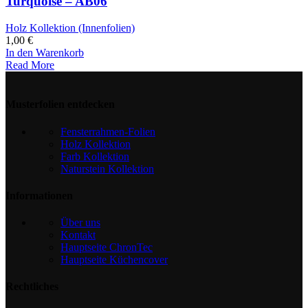
Turquoise – AB06
Holz Kollektion (Innenfolien)
1,00
€
In den Warenkorb
Read More
Musterfolien entdecken
Fensterrahmen-Folien
Holz Kollektion
Farb Kollektion
Naturstein Kollektion
Informationen
Über uns
Kontakt
Hauptseite ChronTec
Hauptseite Küchencover
Rechtliches