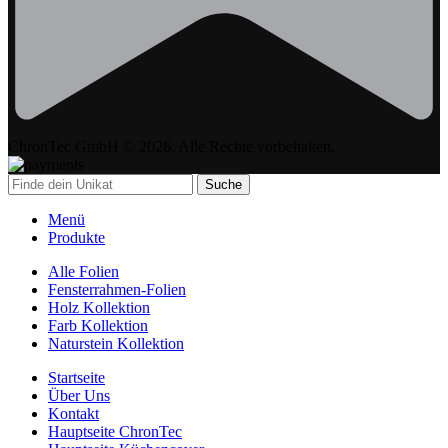
ChronTec GmbH © 2026. Alle Rechte vorbehalten.
Suche
Menü
Produkte
Alle Folien
Fensterrahmen-Folien
Holz Kollektion
Farb Kollektion
Naturstein Kollektion
Startseite
Über Uns
Kontakt
Hauptseite ChronTec