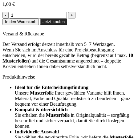
1,00
€
Bleached
Oak
In den Warenkorb
Jetzt kaufen
-
NF42
Versand & Rückgabe
Menge
Der Versand erfolgt derzeit innerhalb von 5–7 Werktagen.
Wenn Sie sich im Anschluss für eine Projektbeauftragung
entscheiden, wird der bereits gezahlte Betrag (begrenzt auf max.
10
Musterfolien
) auf die Gesamtsumme angerechnet – doppelte
Kosten entstehen Ihnen dabei selbstverständlich nicht.
Produkthinweise
Ideal für die Entscheidungsfindung
Unsere
Musterfolie
Ihrer gewählten Variante hilft Ihnen,
Material, Farbe und Qualität realistisch zu beurteilen – ganz
bequem vor einer Beauftragung.
Kompakt & übersichtlich
Sie erhalten die
Musterfolie
in Originalqualität – sorgfältig
beschriftet und sicher verpackt, damit Sie direkt loslegen
können.
Individuelle Auswahl
Sie wählen die gewünschte Folie, wir liefern die
Musterfolie