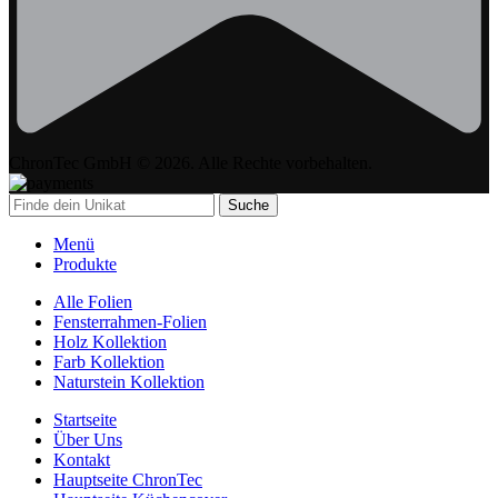
ChronTec GmbH © 2026. Alle Rechte vorbehalten.
Suche
Menü
Produkte
Alle Folien
Fensterrahmen-Folien
Holz Kollektion
Farb Kollektion
Naturstein Kollektion
Startseite
Über Uns
Kontakt
Hauptseite ChronTec