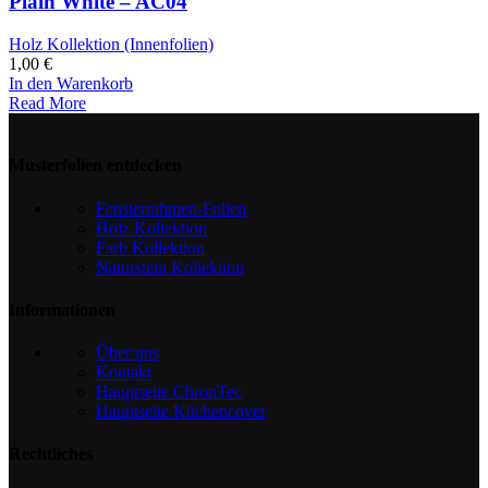
Plain White – AC04
Holz Kollektion (Innenfolien)
1,00
€
In den Warenkorb
Read More
Musterfolien entdecken
Fensterrahmen-Folien
Holz Kollektion
Farb Kollektion
Naturstein Kollektion
Informationen
Über uns
Kontakt
Hauptseite ChronTec
Hauptseite Küchencover
Rechtliches