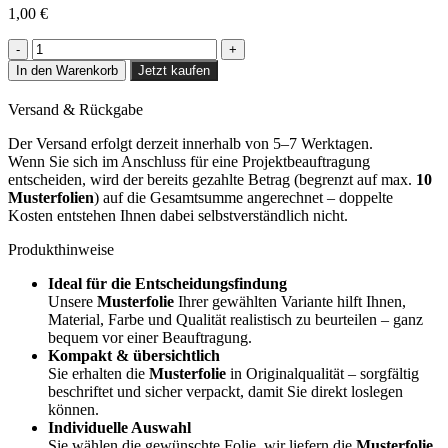
1,00
€
Castagno
Caducci
In den Warenkorb
Jetzt kaufen
-
F7
Versand & Rückgabe
Menge
Der Versand erfolgt derzeit innerhalb von 5–7 Werktagen.
Wenn Sie sich im Anschluss für eine Projektbeauftragung
entscheiden, wird der bereits gezahlte Betrag (begrenzt auf max.
10
Musterfolien
) auf die Gesamtsumme angerechnet – doppelte
Kosten entstehen Ihnen dabei selbstverständlich nicht.
Produkthinweise
Ideal für die Entscheidungsfindung
Unsere
Musterfolie
Ihrer gewählten Variante hilft Ihnen,
Material, Farbe und Qualität realistisch zu beurteilen – ganz
bequem vor einer Beauftragung.
Kompakt & übersichtlich
Sie erhalten die
Musterfolie
in Originalqualität – sorgfältig
beschriftet und sicher verpackt, damit Sie direkt loslegen
können.
Individuelle Auswahl
Sie wählen die gewünschte Folie, wir liefern die
Musterfolie