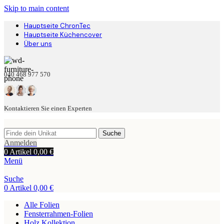
Skip to main content
Hauptseite ChronTec
Hauptseite Küchencover
Über uns
040 468 977 570
Kontaktieren Sie einen Experten
Suche
Anmelden
0
Artikel
0,00
€
Menü
Suche
0
Artikel
0,00
€
Alle Folien
Fensterrahmen-Folien
Holz Kollektion