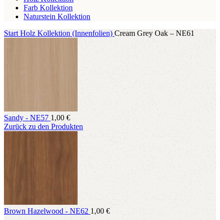
Farb Kollektion
Naturstein Kollektion
Start
Holz Kollektion (Innenfolien)
Cream Grey Oak – NE61
Sandy - NE57
1,00
€
Zurück zu den Produkten
Brown Hazelwood - NE62
1,00
€