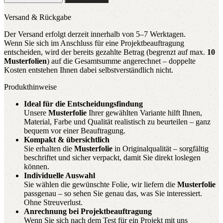
Oak
-
Versand & Rückgabe
NE61
Menge
Der Versand erfolgt derzeit innerhalb von 5–7 Werktagen.
Wenn Sie sich im Anschluss für eine Projektbeauftragung
entscheiden, wird der bereits gezahlte Betrag (begrenzt auf max.
10
Musterfolien
) auf die Gesamtsumme angerechnet – doppelte
Kosten entstehen Ihnen dabei selbstverständlich nicht.
Produkthinweise
Ideal für die Entscheidungsfindung
Unsere
Musterfolie
Ihrer gewählten Variante hilft Ihnen,
Material, Farbe und Qualität realistisch zu beurteilen – ganz
bequem vor einer Beauftragung.
Kompakt & übersichtlich
Sie erhalten die
Musterfolie
in Originalqualität – sorgfältig
beschriftet und sicher verpackt, damit Sie direkt loslegen
können.
Individuelle Auswahl
Sie wählen die gewünschte Folie, wir liefern die
Musterfolie
passgenau – so sehen Sie genau das, was Sie interessiert.
Ohne Streuverlust.
Anrechnung bei Projektbeauftragung
Wenn Sie sich nach dem Test für ein Projekt mit uns