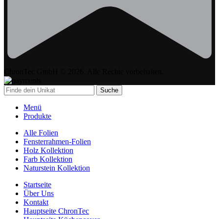
ChronTec GmbH © 2026. Alle Rechte vorbehalten.
Suche
Menü
Produkte
Alle Folien
Fensterrahmen-Folien
Holz Kollektion
Farb Kollektion
Naturstein Kollektion
Startseite
Über Uns
Kontakt
Hauptseite ChronTec