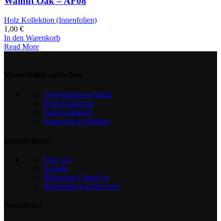
Walnut Oak – AF08
Holz Kollektion (Innenfolien)
1,00
€
In den Warenkorb
Read More
Musterfolien entdecken
Fensterrahmen-Folien
Holz Kollektion
Farb Kollektion
Naturstein Kollektion
Informationen
Über uns
Kontakt
Hauptseite ChronTec
Hauptseite Küchencover
Rechtliches