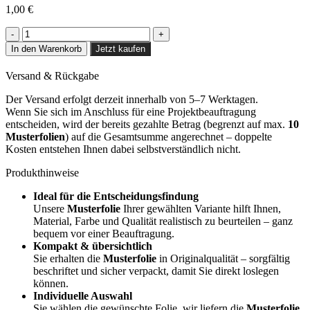
1,00
€
Cream
Orangey
In den Warenkorb
Jetzt kaufen
Birch
-
Versand & Rückgabe
CT21
Menge
Der Versand erfolgt derzeit innerhalb von 5–7 Werktagen.
Wenn Sie sich im Anschluss für eine Projektbeauftragung
entscheiden, wird der bereits gezahlte Betrag (begrenzt auf max.
10
Musterfolien
) auf die Gesamtsumme angerechnet – doppelte
Kosten entstehen Ihnen dabei selbstverständlich nicht.
Produkthinweise
Ideal für die Entscheidungsfindung
Unsere
Musterfolie
Ihrer gewählten Variante hilft Ihnen,
Material, Farbe und Qualität realistisch zu beurteilen – ganz
bequem vor einer Beauftragung.
Kompakt & übersichtlich
Sie erhalten die
Musterfolie
in Originalqualität – sorgfältig
beschriftet und sicher verpackt, damit Sie direkt loslegen
können.
Individuelle Auswahl
Sie wählen die gewünschte Folie, wir liefern die
Musterfolie