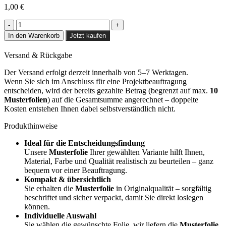
1,00
€
Deep
Brown
In den Warenkorb
Jetzt kaufen
Oak
-
Versand & Rückgabe
CT55
Menge
Der Versand erfolgt derzeit innerhalb von 5–7 Werktagen.
Wenn Sie sich im Anschluss für eine Projektbeauftragung
entscheiden, wird der bereits gezahlte Betrag (begrenzt auf max.
10
Musterfolien
) auf die Gesamtsumme angerechnet – doppelte
Kosten entstehen Ihnen dabei selbstverständlich nicht.
Produkthinweise
Ideal für die Entscheidungsfindung
Unsere
Musterfolie
Ihrer gewählten Variante hilft Ihnen,
Material, Farbe und Qualität realistisch zu beurteilen – ganz
bequem vor einer Beauftragung.
Kompakt & übersichtlich
Sie erhalten die
Musterfolie
in Originalqualität – sorgfältig
beschriftet und sicher verpackt, damit Sie direkt loslegen
können.
Individuelle Auswahl
Sie wählen die gewünschte Folie, wir liefern die
Musterfolie