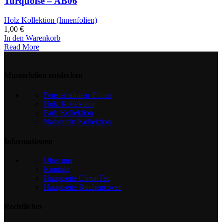
Turquoise – AB06
Holz Kollektion (Innenfolien)
1,00
€
In den Warenkorb
Read More
Musterfolien entdecken
Fensterrahmen-Folien
Holz Kollektion
Farb Kollektion
Naturstein Kollektion
Informationen
Über uns
Kontakt
Hauptseite ChronTec
Hauptseite Küchencover
Rechtliches