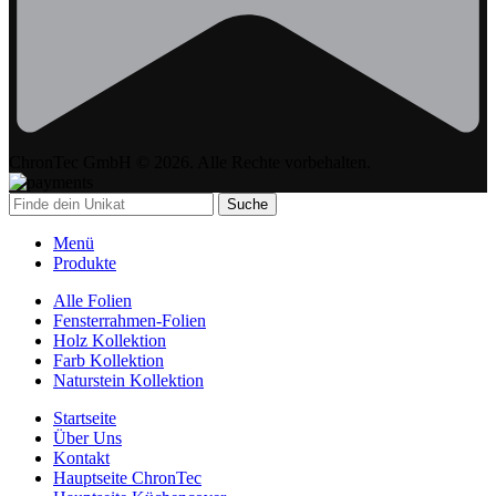
ChronTec GmbH © 2026. Alle Rechte vorbehalten.
Suche
Menü
Produkte
Alle Folien
Fensterrahmen-Folien
Holz Kollektion
Farb Kollektion
Naturstein Kollektion
Startseite
Über Uns
Kontakt
Hauptseite ChronTec