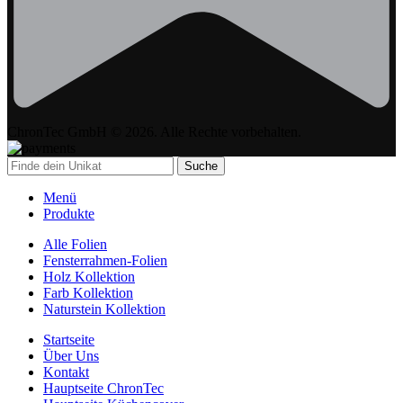
ChronTec GmbH © 2026. Alle Rechte vorbehalten.
Suche
Menü
Produkte
Alle Folien
Fensterrahmen-Folien
Holz Kollektion
Farb Kollektion
Naturstein Kollektion
Startseite
Über Uns
Kontakt
Hauptseite ChronTec