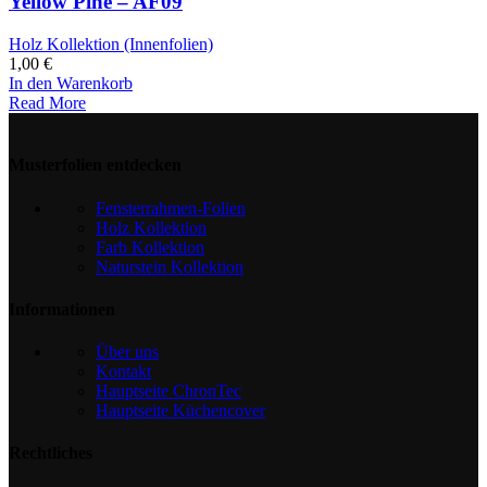
Yellow Pine – AF09
Holz Kollektion (Innenfolien)
1,00
€
In den Warenkorb
Read More
Musterfolien entdecken
Fensterrahmen-Folien
Holz Kollektion
Farb Kollektion
Naturstein Kollektion
Informationen
Über uns
Kontakt
Hauptseite ChronTec
Hauptseite Küchencover
Rechtliches