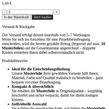
1,00
€
Dove
Grey
In den Warenkorb
Jetzt kaufen
-
NF23
Versand & Rückgabe
Menge
Der Versand erfolgt derzeit innerhalb von 5–7 Werktagen.
Wenn Sie sich im Anschluss für eine Projektbeauftragung
entscheiden, wird der bereits gezahlte Betrag (begrenzt auf max.
10
Musterfolien
) auf die Gesamtsumme angerechnet – doppelte
Kosten entstehen Ihnen dabei selbstverständlich nicht.
Produkthinweise
Ideal für die Entscheidungsfindung
Unsere
Musterfolie
Ihrer gewählten Variante hilft Ihnen,
Material, Farbe und Qualität realistisch zu beurteilen – ganz
bequem vor einer Beauftragung.
Kompakt & übersichtlich
Sie erhalten die
Musterfolie
in Originalqualität – sorgfältig
beschriftet und sicher verpackt, damit Sie direkt loslegen
können.
Individuelle Auswahl
Sie wählen die gewünschte Folie, wir liefern die
Musterfolie