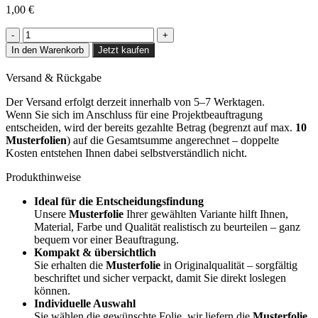
1,00
€
Green
Lawn
In den Warenkorb
Jetzt kaufen
-
NF05
Versand & Rückgabe
Menge
Der Versand erfolgt derzeit innerhalb von 5–7 Werktagen.
Wenn Sie sich im Anschluss für eine Projektbeauftragung
entscheiden, wird der bereits gezahlte Betrag (begrenzt auf max.
10
Musterfolien
) auf die Gesamtsumme angerechnet – doppelte
Kosten entstehen Ihnen dabei selbstverständlich nicht.
Produkthinweise
Ideal für die Entscheidungsfindung
Unsere
Musterfolie
Ihrer gewählten Variante hilft Ihnen,
Material, Farbe und Qualität realistisch zu beurteilen – ganz
bequem vor einer Beauftragung.
Kompakt & übersichtlich
Sie erhalten die
Musterfolie
in Originalqualität – sorgfältig
beschriftet und sicher verpackt, damit Sie direkt loslegen
können.
Individuelle Auswahl
Sie wählen die gewünschte Folie, wir liefern die
Musterfolie