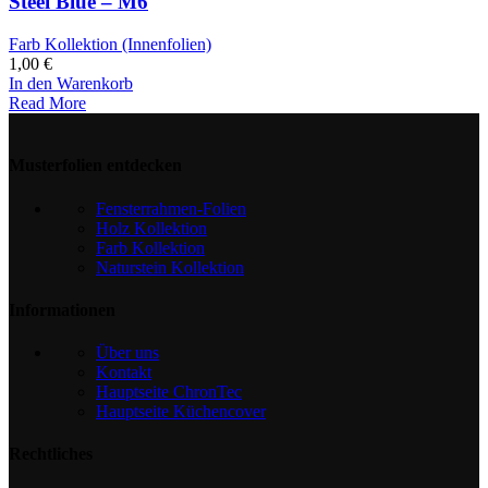
Steel Blue – M6
Farb Kollektion (Innenfolien)
1,00
€
In den Warenkorb
Read More
Musterfolien entdecken
Fensterrahmen-Folien
Holz Kollektion
Farb Kollektion
Naturstein Kollektion
Informationen
Über uns
Kontakt
Hauptseite ChronTec
Hauptseite Küchencover
Rechtliches