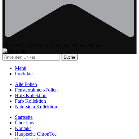
ChronTec GmbH © 2026. Alle Rechte vorbehalten.
Suche
Menü
Produkte
Alle Folien
Fensterrahmen-Folien
Holz Kollektion
Farb Kollektion
Naturstein Kollektion
Startseite
Über Uns
Kontakt
Hauptseite ChronTec