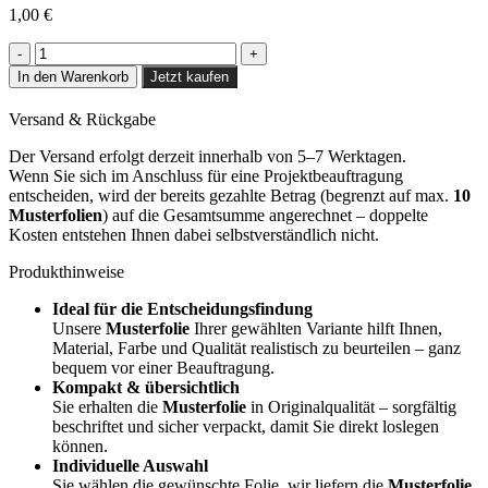
1,00
€
Honey
Limba
In den Warenkorb
Jetzt kaufen
-
CT29
Versand & Rückgabe
Menge
Der Versand erfolgt derzeit innerhalb von 5–7 Werktagen.
Wenn Sie sich im Anschluss für eine Projektbeauftragung
entscheiden, wird der bereits gezahlte Betrag (begrenzt auf max.
10
Musterfolien
) auf die Gesamtsumme angerechnet – doppelte
Kosten entstehen Ihnen dabei selbstverständlich nicht.
Produkthinweise
Ideal für die Entscheidungsfindung
Unsere
Musterfolie
Ihrer gewählten Variante hilft Ihnen,
Material, Farbe und Qualität realistisch zu beurteilen – ganz
bequem vor einer Beauftragung.
Kompakt & übersichtlich
Sie erhalten die
Musterfolie
in Originalqualität – sorgfältig
beschriftet und sicher verpackt, damit Sie direkt loslegen
können.
Individuelle Auswahl
Sie wählen die gewünschte Folie, wir liefern die
Musterfolie