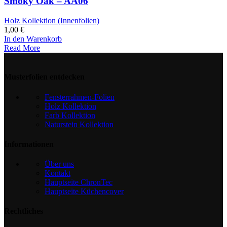
Smoky Oak – AA06
Holz Kollektion (Innenfolien)
1,00
€
In den Warenkorb
Read More
Musterfolien entdecken
Fensterrahmen-Folien
Holz Kollektion
Farb Kollektion
Naturstein Kollektion
Informationen
Über uns
Kontakt
Hauptseite ChronTec
Hauptseite Küchencover
Rechtliches