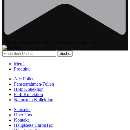
ChronTec GmbH © 2026. Alle Rechte vorbehalten.
Suche
Menü
Produkte
Alle Folien
Fensterrahmen-Folien
Holz Kollektion
Farb Kollektion
Naturstein Kollektion
Startseite
Über Uns
Kontakt
Hauptseite ChronTec