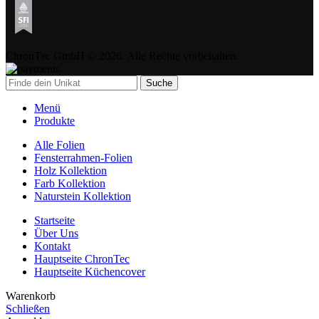
ChronTec GmbH © 2026. Alle Rechte vorbehalten.
Suche
Menü
Produkte
Alle Folien
Fensterrahmen-Folien
Holz Kollektion
Farb Kollektion
Naturstein Kollektion
Startseite
Über Uns
Kontakt
Hauptseite ChronTec
Hauptseite Küchencover
Warenkorb
Schließen