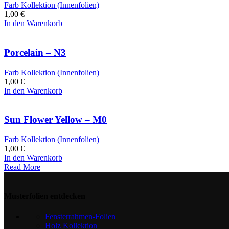
Farb Kollektion (Innenfolien)
1,00
€
In den Warenkorb
Porcelain – N3
Farb Kollektion (Innenfolien)
1,00
€
In den Warenkorb
Sun Flower Yellow – M0
Farb Kollektion (Innenfolien)
1,00
€
In den Warenkorb
Read More
Musterfolien entdecken
Fensterrahmen-Folien
Holz Kollektion