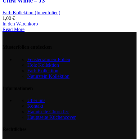
Ultra White – J3
Farb Kollektion (Innenfolien)
1,00
€
In den Warenkorb
Read More
Musterfolien entdecken
Fensterrahmen-Folien
Holz Kollektion
Farb Kollektion
Naturstein Kollektion
Informationen
Über uns
Kontakt
Hauptseite ChronTec
Hauptseite Küchencover
Rechtliches