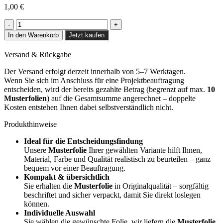
1,00
€
Porcelain
-
In den Warenkorb
Jetzt kaufen
N3
Menge
Versand & Rückgabe
Der Versand erfolgt derzeit innerhalb von 5–7 Werktagen.
Wenn Sie sich im Anschluss für eine Projektbeauftragung
entscheiden, wird der bereits gezahlte Betrag (begrenzt auf max.
10
Musterfolien
) auf die Gesamtsumme angerechnet – doppelte
Kosten entstehen Ihnen dabei selbstverständlich nicht.
Produkthinweise
Ideal für die Entscheidungsfindung
Unsere
Musterfolie
Ihrer gewählten Variante hilft Ihnen,
Material, Farbe und Qualität realistisch zu beurteilen – ganz
bequem vor einer Beauftragung.
Kompakt & übersichtlich
Sie erhalten die
Musterfolie
in Originalqualität – sorgfältig
beschriftet und sicher verpackt, damit Sie direkt loslegen
können.
Individuelle Auswahl
Sie wählen die gewünschte Folie, wir liefern die
Musterfolie