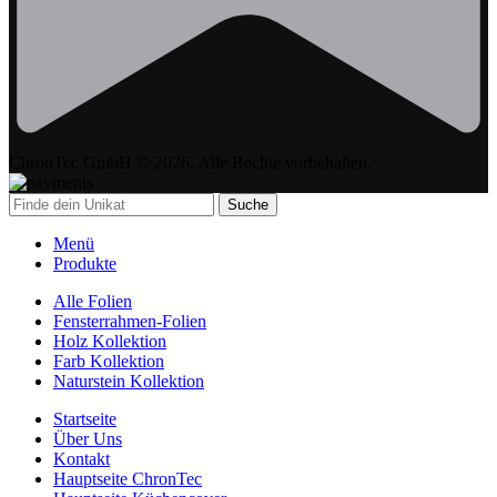
ChronTec GmbH © 2026. Alle Rechte vorbehalten.
Suche
Menü
Produkte
Alle Folien
Fensterrahmen-Folien
Holz Kollektion
Farb Kollektion
Naturstein Kollektion
Startseite
Über Uns
Kontakt
Hauptseite ChronTec