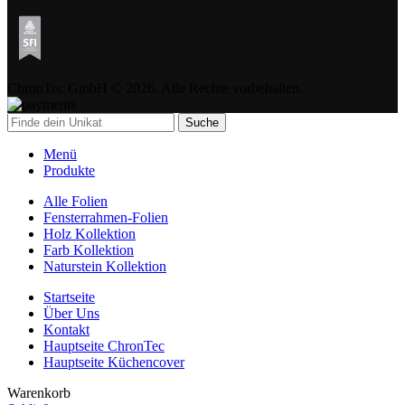
ChronTec GmbH © 2026. Alle Rechte vorbehalten.
Suche
Menü
Produkte
Alle Folien
Fensterrahmen-Folien
Holz Kollektion
Farb Kollektion
Naturstein Kollektion
Startseite
Über Uns
Kontakt
Hauptseite ChronTec
Hauptseite Küchencover
Warenkorb