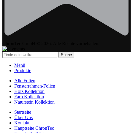
ChronTec GmbH © 2026. Alle Rechte vorbehalten.
Suche
Menü
Produkte
Alle Folien
Fensterrahmen-Folien
Holz Kollektion
Farb Kollektion
Naturstein Kollektion
Startseite
Über Uns
Kontakt
Hauptseite ChronTec