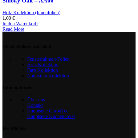
Smoky Oak – AA06
Holz Kollektion (Innenfolien)
1,00
€
In den Warenkorb
Read More
Musterfolien entdecken
Fensterrahmen-Folien
Holz Kollektion
Farb Kollektion
Naturstein Kollektion
Informationen
Über uns
Kontakt
Hauptseite ChronTec
Hauptseite Küchencover
Rechtliches