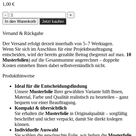
1,00
€
Dry
Branch
In den Warenkorb
Jetzt kaufen
-
NH28
Versand & Rückgabe
Menge
Der Versand erfolgt derzeit innerhalb von 5–7 Werktagen.
Wenn Sie sich im Anschluss für eine Projektbeauftragung
entscheiden, wird der bereits gezahlte Betrag (begrenzt auf max.
10
Musterfolien
) auf die Gesamtsumme angerechnet – doppelte
Kosten entstehen Ihnen dabei selbstverständlich nicht.
Produkthinweise
Ideal für die Entscheidungsfindung
Unsere
Musterfolie
Ihrer gewählten Variante hilft Ihnen,
Material, Farbe und Qualität realistisch zu beurteilen – ganz
bequem vor einer Beauftragung.
Kompakt & übersichtlich
Sie erhalten die
Musterfolie
in Originalqualität – sorgfältig
beschriftet und sicher verpackt, damit Sie direkt loslegen
können.
Individuelle Auswahl
Sie wählen die gewünschte Folie, wir liefern die
Musterfolie