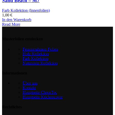
Sand Beach – M7
Farb Kollektion (Innenfolien)
1,00
€
In den Warenkorb
Read More
Musterfolien entdecken
Fensterrahmen-Folien
Holz Kollektion
Farb Kollektion
Naturstein Kollektion
Informationen
Über uns
Kontakt
Hauptseite ChronTec
Hauptseite Küchencover
Rechtliches